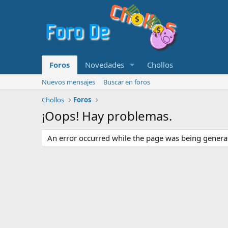
Foros
Novedades
Chollos
Nuevos mensajes
Buscar en foros
Chollos
Foros
¡Oops! Hay problemas.
An error occurred while the page was being generate