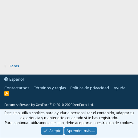
Foros
Español
Contactarnos
Términos y reglas
Política de privacidad
Ayuda
R
S
S
®
Forum software by XenForo
© 2010-2020 XenForo Ltd.
Este sitio utiliza cookies para ayudar a personalizar el contenido, adaptar tu
experiencia y mantenerte conectado si te has registrado.
Para continuar utilizando este sitio, debe aceptarse nuestro uso de cookies.
Acepto
Aprender más.…