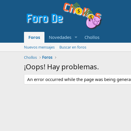
Foros
Novedades
Chollos
Nuevos mensajes
Buscar en foros
Chollos
Foros
¡Oops! Hay problemas.
An error occurred while the page was being generate