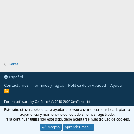
Foros
Español
Contactarnos
Términos y reglas
Política de privacidad
Ayuda
R
S
S
®
Forum software by XenForo
© 2010-2020 XenForo Ltd.
Este sitio utiliza cookies para ayudar a personalizar el contenido, adaptar tu
experiencia y mantenerte conectado si te has registrado.
Para continuar utilizando este sitio, debe aceptarse nuestro uso de cookies.
Acepto
Aprender más.…