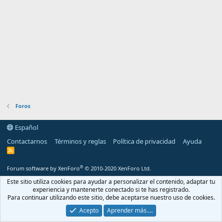
Foros
Español
Contactarnos
Términos y reglas
Política de privacidad
Ayuda
R
S
S
®
Forum software by XenForo
© 2010-2020 XenForo Ltd.
Este sitio utiliza cookies para ayudar a personalizar el contenido, adaptar tu
experiencia y mantenerte conectado si te has registrado.
Para continuar utilizando este sitio, debe aceptarse nuestro uso de cookies.
Acepto
Aprender más.…