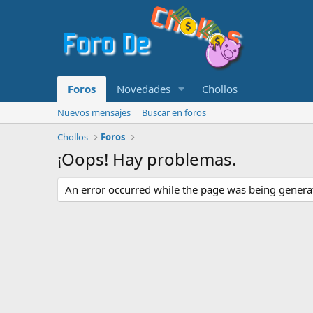
Foros
Novedades
Chollos
Nuevos mensajes
Buscar en foros
Chollos
Foros
¡Oops! Hay problemas.
An error occurred while the page was being generate