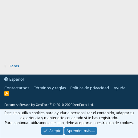
Foros
Español
Contactarnos
Términos y reglas
Política de privacidad
Ayuda
R
S
S
®
Forum software by XenForo
© 2010-2020 XenForo Ltd.
Este sitio utiliza cookies para ayudar a personalizar el contenido, adaptar tu
experiencia y mantenerte conectado si te has registrado.
Para continuar utilizando este sitio, debe aceptarse nuestro uso de cookies.
Acepto
Aprender más.…