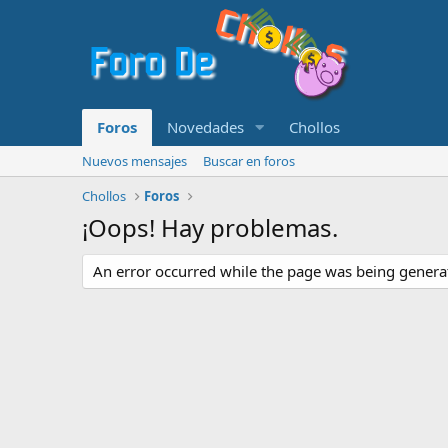
Foros
Novedades
Chollos
Nuevos mensajes
Buscar en foros
Chollos
Foros
¡Oops! Hay problemas.
An error occurred while the page was being generate