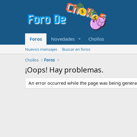
Foros
Novedades
Chollos
Nuevos mensajes
Buscar en foros
Chollos
Foros
¡Oops! Hay problemas.
An error occurred while the page was being generate