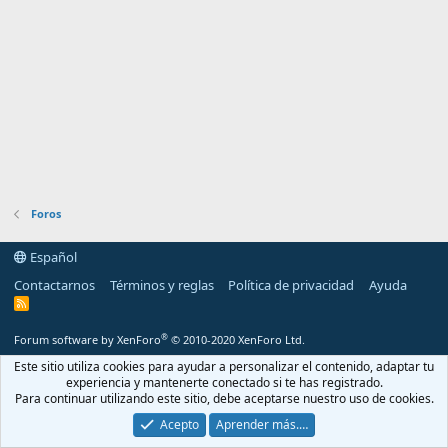
Foros
Español
Contactarnos
Términos y reglas
Política de privacidad
Ayuda
R
S
S
®
Forum software by XenForo
© 2010-2020 XenForo Ltd.
Este sitio utiliza cookies para ayudar a personalizar el contenido, adaptar tu
experiencia y mantenerte conectado si te has registrado.
Para continuar utilizando este sitio, debe aceptarse nuestro uso de cookies.
Acepto
Aprender más.…