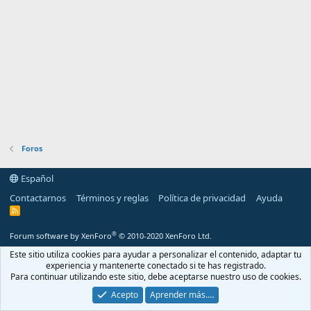
Foros
Español
Contactarnos
Términos y reglas
Política de privacidad
Ayuda
R
S
S
®
Forum software by XenForo
© 2010-2020 XenForo Ltd.
Este sitio utiliza cookies para ayudar a personalizar el contenido, adaptar tu
experiencia y mantenerte conectado si te has registrado.
Para continuar utilizando este sitio, debe aceptarse nuestro uso de cookies.
Acepto
Aprender más.…