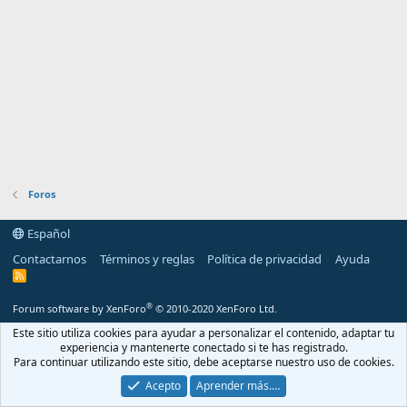
Foros
Español
Contactarnos
Términos y reglas
Política de privacidad
Ayuda
R
S
S
®
Forum software by XenForo
© 2010-2020 XenForo Ltd.
Este sitio utiliza cookies para ayudar a personalizar el contenido, adaptar tu
experiencia y mantenerte conectado si te has registrado.
Para continuar utilizando este sitio, debe aceptarse nuestro uso de cookies.
Acepto
Aprender más.…