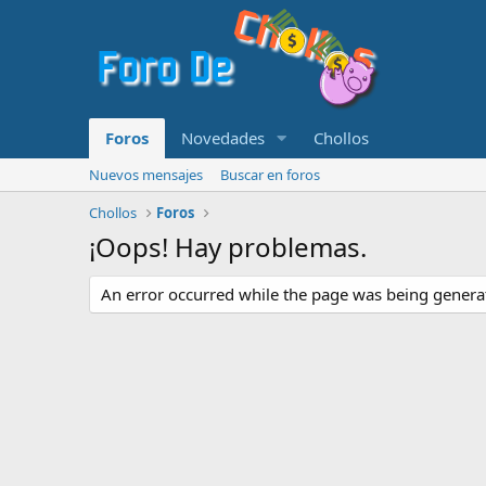
Foros
Novedades
Chollos
Nuevos mensajes
Buscar en foros
Chollos
Foros
¡Oops! Hay problemas.
An error occurred while the page was being generate