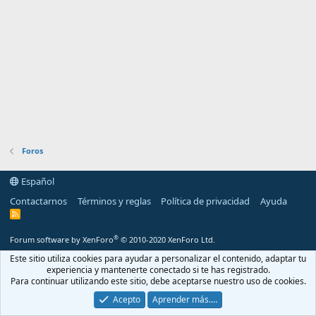
Foros
Español
Contactarnos
Términos y reglas
Política de privacidad
Ayuda
R
S
S
®
Forum software by XenForo
© 2010-2020 XenForo Ltd.
Este sitio utiliza cookies para ayudar a personalizar el contenido, adaptar tu
experiencia y mantenerte conectado si te has registrado.
Para continuar utilizando este sitio, debe aceptarse nuestro uso de cookies.
Acepto
Aprender más.…