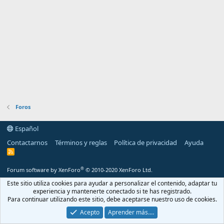
Foros
Español
Contactarnos
Términos y reglas
Política de privacidad
Ayuda
R
S
S
®
Forum software by XenForo
© 2010-2020 XenForo Ltd.
Este sitio utiliza cookies para ayudar a personalizar el contenido, adaptar tu
experiencia y mantenerte conectado si te has registrado.
Para continuar utilizando este sitio, debe aceptarse nuestro uso de cookies.
Acepto
Aprender más.…