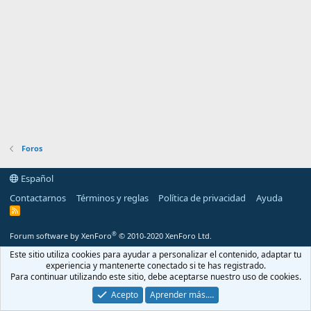
Foros
Español
Contactarnos
Términos y reglas
Política de privacidad
Ayuda
R
S
S
®
Forum software by XenForo
© 2010-2020 XenForo Ltd.
Este sitio utiliza cookies para ayudar a personalizar el contenido, adaptar tu
experiencia y mantenerte conectado si te has registrado.
Para continuar utilizando este sitio, debe aceptarse nuestro uso de cookies.
Acepto
Aprender más.…