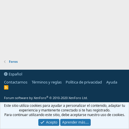
Foros
Español
Contactarnos
Términos y reglas
Política de privacidad
Ayuda
R
S
S
®
Forum software by XenForo
© 2010-2020 XenForo Ltd.
Este sitio utiliza cookies para ayudar a personalizar el contenido, adaptar tu
experiencia y mantenerte conectado si te has registrado.
Para continuar utilizando este sitio, debe aceptarse nuestro uso de cookies.
Acepto
Aprender más.…