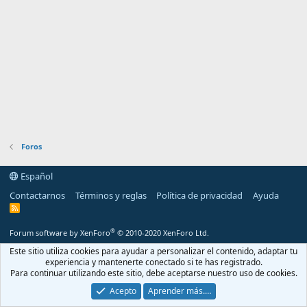
Foros
Español
Contactarnos
Términos y reglas
Política de privacidad
Ayuda
R
S
S
®
Forum software by XenForo
© 2010-2020 XenForo Ltd.
Este sitio utiliza cookies para ayudar a personalizar el contenido, adaptar tu
experiencia y mantenerte conectado si te has registrado.
Para continuar utilizando este sitio, debe aceptarse nuestro uso de cookies.
Acepto
Aprender más.…