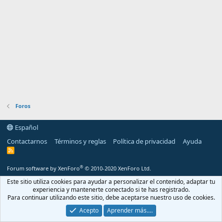
Foros
Español
Contactarnos
Términos y reglas
Política de privacidad
Ayuda
R
S
S
®
Forum software by XenForo
© 2010-2020 XenForo Ltd.
Este sitio utiliza cookies para ayudar a personalizar el contenido, adaptar tu
experiencia y mantenerte conectado si te has registrado.
Para continuar utilizando este sitio, debe aceptarse nuestro uso de cookies.
Acepto
Aprender más.…