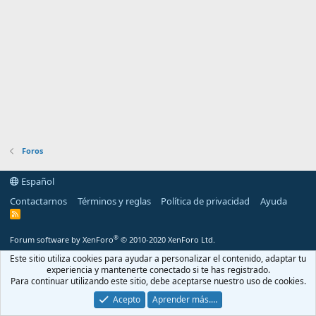
Foros
Español
Contactarnos
Términos y reglas
Política de privacidad
Ayuda
R
S
S
®
Forum software by XenForo
© 2010-2020 XenForo Ltd.
Este sitio utiliza cookies para ayudar a personalizar el contenido, adaptar tu
experiencia y mantenerte conectado si te has registrado.
Para continuar utilizando este sitio, debe aceptarse nuestro uso de cookies.
Acepto
Aprender más.…