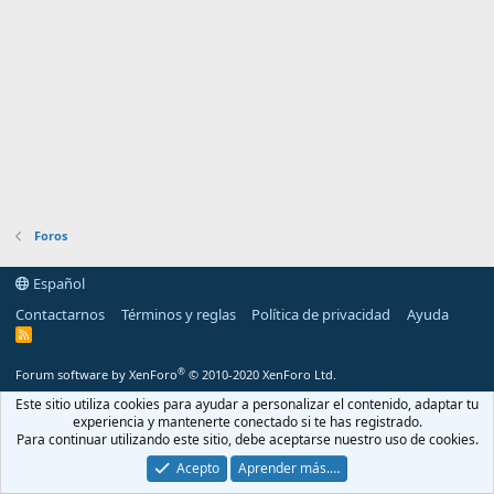
Foros
Español
Contactarnos
Términos y reglas
Política de privacidad
Ayuda
R
S
S
®
Forum software by XenForo
© 2010-2020 XenForo Ltd.
Este sitio utiliza cookies para ayudar a personalizar el contenido, adaptar tu
experiencia y mantenerte conectado si te has registrado.
Para continuar utilizando este sitio, debe aceptarse nuestro uso de cookies.
Acepto
Aprender más.…