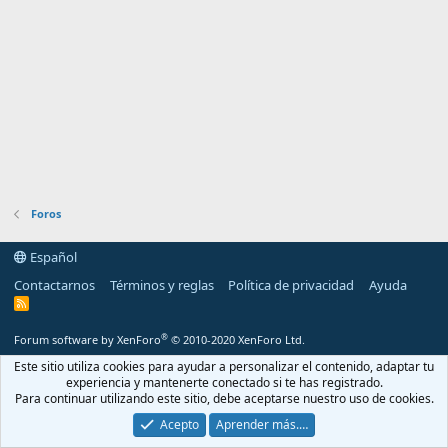
Foros
Español
Contactarnos
Términos y reglas
Política de privacidad
Ayuda
R
S
S
®
Forum software by XenForo
© 2010-2020 XenForo Ltd.
Este sitio utiliza cookies para ayudar a personalizar el contenido, adaptar tu
experiencia y mantenerte conectado si te has registrado.
Para continuar utilizando este sitio, debe aceptarse nuestro uso de cookies.
Acepto
Aprender más.…