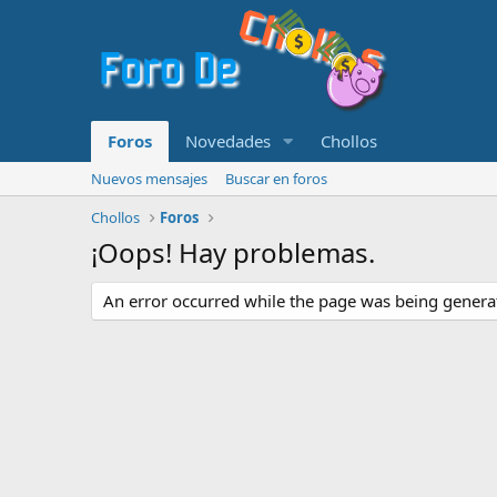
Foros
Novedades
Chollos
Nuevos mensajes
Buscar en foros
Chollos
Foros
¡Oops! Hay problemas.
An error occurred while the page was being generate