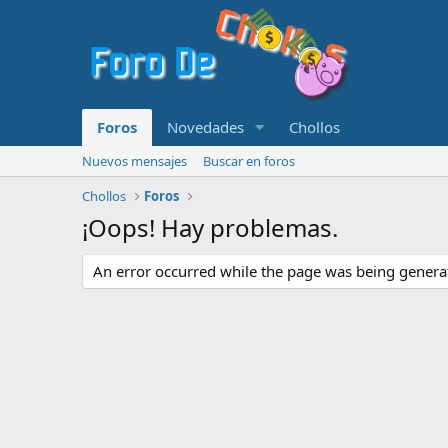
Foros
Novedades
Chollos
Nuevos mensajes
Buscar en foros
Chollos
Foros
¡Oops! Hay problemas.
An error occurred while the page was being generate