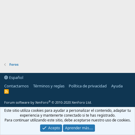
Foros
Español
Contactarnos
Términos y reglas
Política de privacidad
Ayuda
R
S
S
®
Forum software by XenForo
© 2010-2020 XenForo Ltd.
Este sitio utiliza cookies para ayudar a personalizar el contenido, adaptar tu
experiencia y mantenerte conectado si te has registrado.
Para continuar utilizando este sitio, debe aceptarse nuestro uso de cookies.
Acepto
Aprender más.…