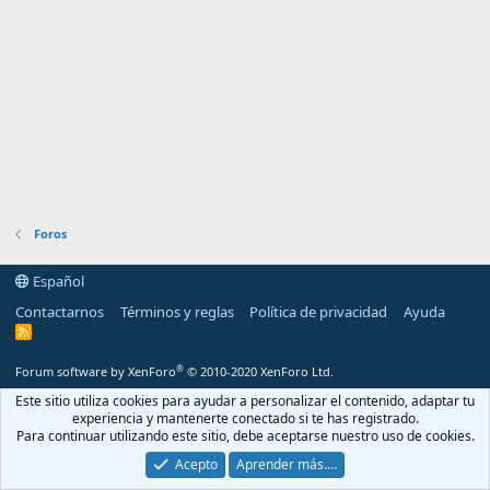
Foros
Español
Contactarnos
Términos y reglas
Política de privacidad
Ayuda
R
S
S
®
Forum software by XenForo
© 2010-2020 XenForo Ltd.
Este sitio utiliza cookies para ayudar a personalizar el contenido, adaptar tu
experiencia y mantenerte conectado si te has registrado.
Para continuar utilizando este sitio, debe aceptarse nuestro uso de cookies.
Acepto
Aprender más.…