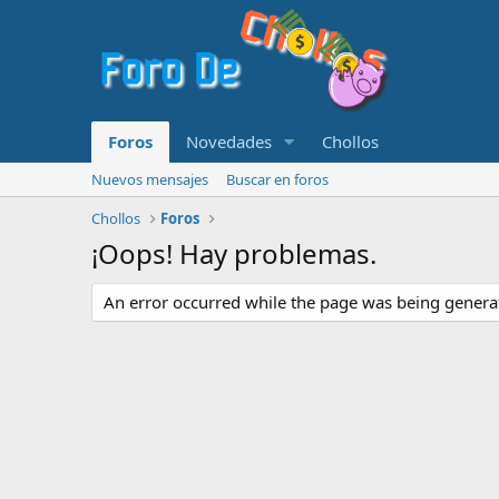
Foros
Novedades
Chollos
Nuevos mensajes
Buscar en foros
Chollos
Foros
¡Oops! Hay problemas.
An error occurred while the page was being generate