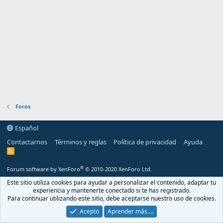
Foros
Español
Contactarnos
Términos y reglas
Política de privacidad
Ayuda
R
S
S
®
Forum software by XenForo
© 2010-2020 XenForo Ltd.
Este sitio utiliza cookies para ayudar a personalizar el contenido, adaptar tu
experiencia y mantenerte conectado si te has registrado.
Para continuar utilizando este sitio, debe aceptarse nuestro uso de cookies.
Acepto
Aprender más.…