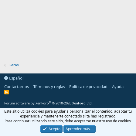
Foros
Español
Contactarnos
Términos y reglas
Política de privacidad
Ayuda
R
S
S
®
Forum software by XenForo
© 2010-2020 XenForo Ltd.
Este sitio utiliza cookies para ayudar a personalizar el contenido, adaptar tu
experiencia y mantenerte conectado si te has registrado.
Para continuar utilizando este sitio, debe aceptarse nuestro uso de cookies.
Acepto
Aprender más.…