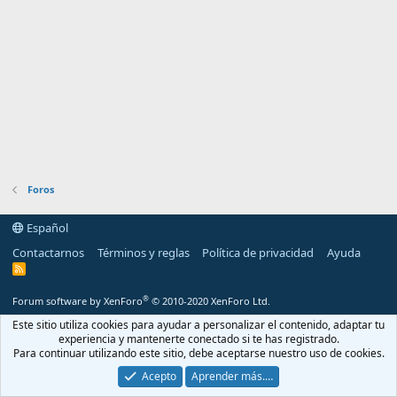
Foros
Español
Contactarnos
Términos y reglas
Política de privacidad
Ayuda
R
S
S
®
Forum software by XenForo
© 2010-2020 XenForo Ltd.
Este sitio utiliza cookies para ayudar a personalizar el contenido, adaptar tu
experiencia y mantenerte conectado si te has registrado.
Para continuar utilizando este sitio, debe aceptarse nuestro uso de cookies.
Acepto
Aprender más.…