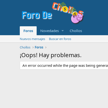
Foros
Novedades
Chollos
Nuevos mensajes
Buscar en foros
Chollos
Foros
¡Oops! Hay problemas.
An error occurred while the page was being generate