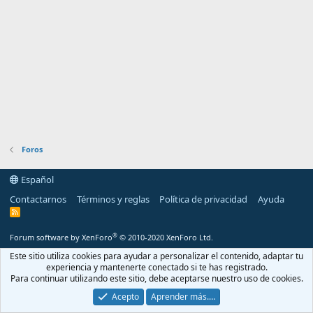
Foros
Español
Contactarnos
Términos y reglas
Política de privacidad
Ayuda
R
S
S
®
Forum software by XenForo
© 2010-2020 XenForo Ltd.
Este sitio utiliza cookies para ayudar a personalizar el contenido, adaptar tu
experiencia y mantenerte conectado si te has registrado.
Para continuar utilizando este sitio, debe aceptarse nuestro uso de cookies.
Acepto
Aprender más.…