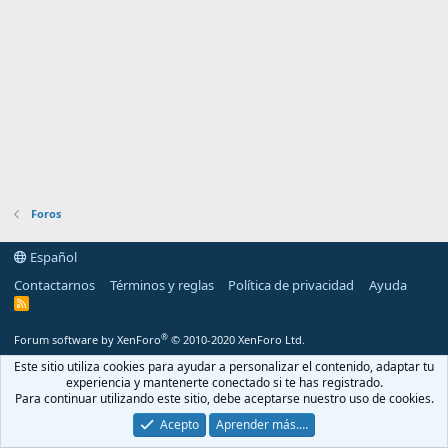
Foros
Español
Contactarnos
Términos y reglas
Política de privacidad
Ayuda
R
S
S
®
Forum software by XenForo
© 2010-2020 XenForo Ltd.
Este sitio utiliza cookies para ayudar a personalizar el contenido, adaptar tu
experiencia y mantenerte conectado si te has registrado.
Para continuar utilizando este sitio, debe aceptarse nuestro uso de cookies.
Acepto
Aprender más.…