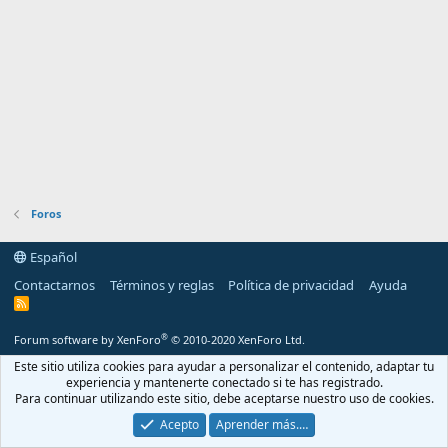
Foros
Español
Contactarnos
Términos y reglas
Política de privacidad
Ayuda
R
S
S
®
Forum software by XenForo
© 2010-2020 XenForo Ltd.
Este sitio utiliza cookies para ayudar a personalizar el contenido, adaptar tu
experiencia y mantenerte conectado si te has registrado.
Para continuar utilizando este sitio, debe aceptarse nuestro uso de cookies.
Acepto
Aprender más.…