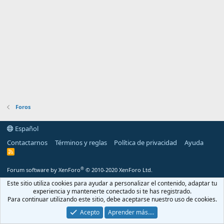
Foros
Español
Contactarnos
Términos y reglas
Política de privacidad
Ayuda
R
S
S
®
Forum software by XenForo
© 2010-2020 XenForo Ltd.
Este sitio utiliza cookies para ayudar a personalizar el contenido, adaptar tu
experiencia y mantenerte conectado si te has registrado.
Para continuar utilizando este sitio, debe aceptarse nuestro uso de cookies.
Acepto
Aprender más.…