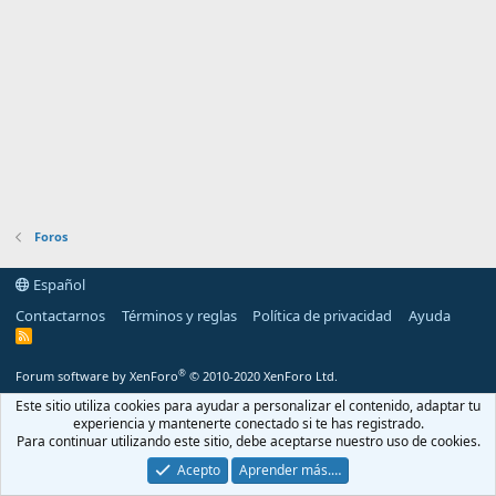
Foros
Español
Contactarnos
Términos y reglas
Política de privacidad
Ayuda
R
S
S
®
Forum software by XenForo
© 2010-2020 XenForo Ltd.
Este sitio utiliza cookies para ayudar a personalizar el contenido, adaptar tu
experiencia y mantenerte conectado si te has registrado.
Para continuar utilizando este sitio, debe aceptarse nuestro uso de cookies.
Acepto
Aprender más.…