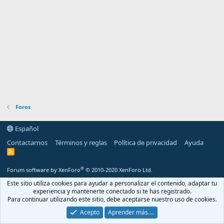
Foros
Español
Contactarnos
Términos y reglas
Política de privacidad
Ayuda
R
S
S
®
Forum software by XenForo
© 2010-2020 XenForo Ltd.
Este sitio utiliza cookies para ayudar a personalizar el contenido, adaptar tu
experiencia y mantenerte conectado si te has registrado.
Para continuar utilizando este sitio, debe aceptarse nuestro uso de cookies.
Acepto
Aprender más.…