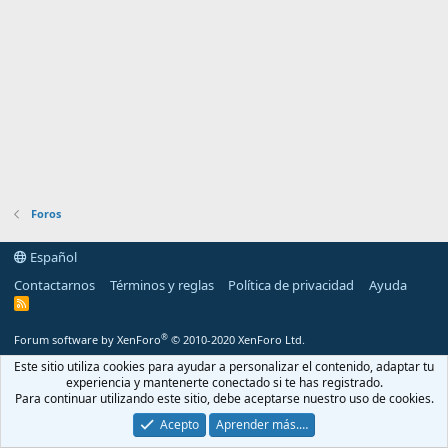
Foros
Español
Contactarnos
Términos y reglas
Política de privacidad
Ayuda
R
S
S
®
Forum software by XenForo
© 2010-2020 XenForo Ltd.
Este sitio utiliza cookies para ayudar a personalizar el contenido, adaptar tu
experiencia y mantenerte conectado si te has registrado.
Para continuar utilizando este sitio, debe aceptarse nuestro uso de cookies.
Acepto
Aprender más.…