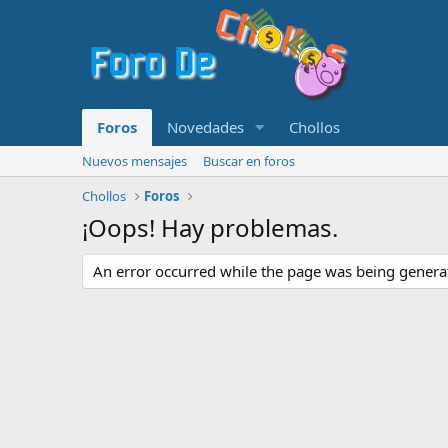
Foros
Novedades
Chollos
Nuevos mensajes
Buscar en foros
Chollos
Foros
¡Oops! Hay problemas.
An error occurred while the page was being generate