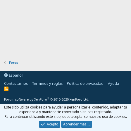
Foros
Español
Contactarnos
Términos y reglas
Política de privacidad
Ayuda
R
S
S
®
Forum software by XenForo
© 2010-2020 XenForo Ltd.
Este sitio utiliza cookies para ayudar a personalizar el contenido, adaptar tu
experiencia y mantenerte conectado si te has registrado.
Para continuar utilizando este sitio, debe aceptarse nuestro uso de cookies.
Acepto
Aprender más.…