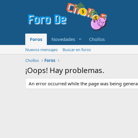
Foros
Novedades
Chollos
Nuevos mensajes
Buscar en foros
Chollos
Foros
¡Oops! Hay problemas.
An error occurred while the page was being generate