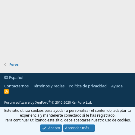
Foros
Español
Contactarnos
Términos y reglas
Política de privacidad
Ayuda
R
S
S
®
Forum software by XenForo
© 2010-2020 XenForo Ltd.
Este sitio utiliza cookies para ayudar a personalizar el contenido, adaptar tu
experiencia y mantenerte conectado si te has registrado.
Para continuar utilizando este sitio, debe aceptarse nuestro uso de cookies.
Acepto
Aprender más.…