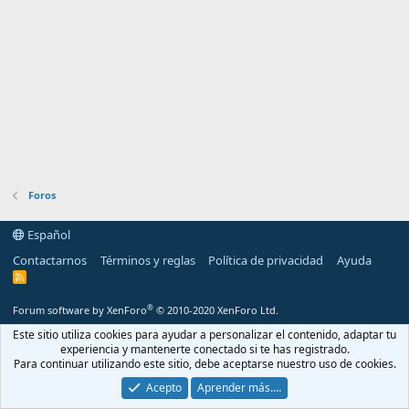
Foros
Español
Contactarnos
Términos y reglas
Política de privacidad
Ayuda
R
S
S
®
Forum software by XenForo
© 2010-2020 XenForo Ltd.
Este sitio utiliza cookies para ayudar a personalizar el contenido, adaptar tu
experiencia y mantenerte conectado si te has registrado.
Para continuar utilizando este sitio, debe aceptarse nuestro uso de cookies.
Acepto
Aprender más.…