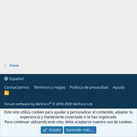
Foros
Español
Contactarnos
Términos y reglas
Política de privacidad
Ayuda
R
S
S
®
Forum software by XenForo
© 2010-2020 XenForo Ltd.
Este sitio utiliza cookies para ayudar a personalizar el contenido, adaptar tu
experiencia y mantenerte conectado si te has registrado.
Para continuar utilizando este sitio, debe aceptarse nuestro uso de cookies.
Acepto
Aprender más.…