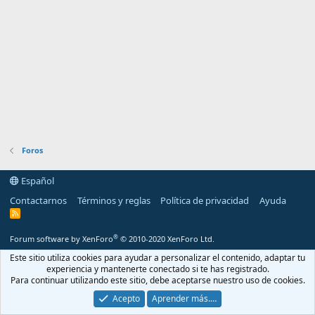
Foros
Español
Contactarnos
Términos y reglas
Política de privacidad
Ayuda
R
S
S
®
Forum software by XenForo
© 2010-2020 XenForo Ltd.
Este sitio utiliza cookies para ayudar a personalizar el contenido, adaptar tu
experiencia y mantenerte conectado si te has registrado.
Para continuar utilizando este sitio, debe aceptarse nuestro uso de cookies.
Acepto
Aprender más.…