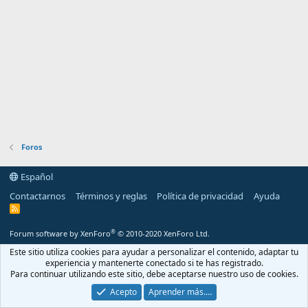
Foros
Español
Contactarnos
Términos y reglas
Política de privacidad
Ayuda
R
S
S
®
Forum software by XenForo
© 2010-2020 XenForo Ltd.
Este sitio utiliza cookies para ayudar a personalizar el contenido, adaptar tu
experiencia y mantenerte conectado si te has registrado.
Para continuar utilizando este sitio, debe aceptarse nuestro uso de cookies.
Acepto
Aprender más.…