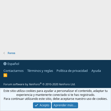
Foros
Español
Contactarnos
Términos y reglas
Política de privacidad
Ayuda
R
S
S
®
Forum software by XenForo
© 2010-2020 XenForo Ltd.
Este sitio utiliza cookies para ayudar a personalizar el contenido, adaptar tu
experiencia y mantenerte conectado si te has registrado.
Para continuar utilizando este sitio, debe aceptarse nuestro uso de cookies.
Acepto
Aprender más.…