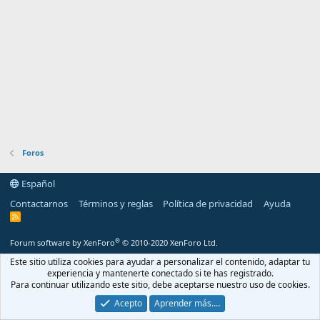
Foros
Español
Contactarnos
Términos y reglas
Política de privacidad
Ayuda
R
S
S
®
Forum software by XenForo
© 2010-2020 XenForo Ltd.
Este sitio utiliza cookies para ayudar a personalizar el contenido, adaptar tu
experiencia y mantenerte conectado si te has registrado.
Para continuar utilizando este sitio, debe aceptarse nuestro uso de cookies.
Acepto
Aprender más.…