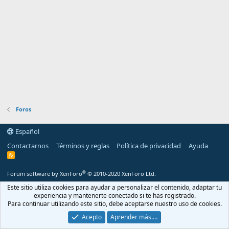
Foros
Español
Contactarnos
Términos y reglas
Política de privacidad
Ayuda
R
S
S
®
Forum software by XenForo
© 2010-2020 XenForo Ltd.
Este sitio utiliza cookies para ayudar a personalizar el contenido, adaptar tu
experiencia y mantenerte conectado si te has registrado.
Para continuar utilizando este sitio, debe aceptarse nuestro uso de cookies.
Acepto
Aprender más.…