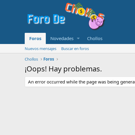
Foros
Novedades
Chollos
Nuevos mensajes
Buscar en foros
Chollos
Foros
¡Oops! Hay problemas.
An error occurred while the page was being generate